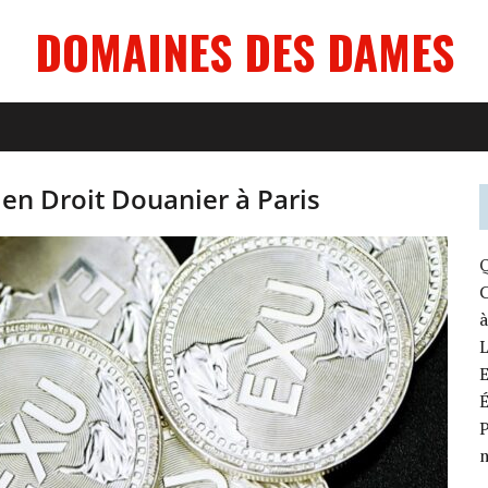
DOMAINES DES DAMES
en Droit Douanier à Paris
Q
C
à
E
É
P